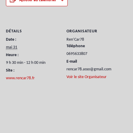
Ajouter au calendrier
DÉTAILS
ORGANISATEUR
Date :
Ren’Car78
Téléphone
mai 31
0695633807
Heure :
E-mail
9 h 30 min - 12 h 00 min
rencar78.asso@gmail.com
Site :
Voir le site Organisateur
www.rencar78.fr