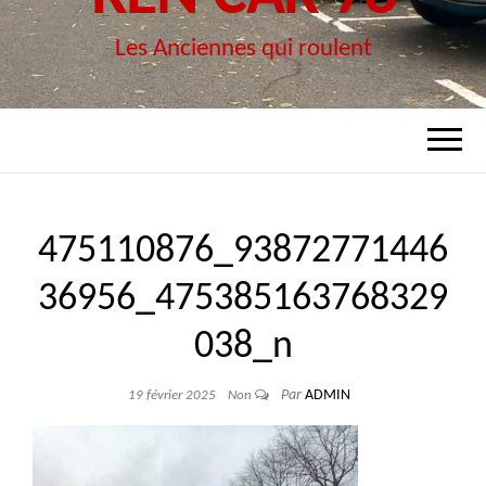
Les Anciennes qui roulent
475110876_93872771446
36956_475385163768329
038_n
Par
ADMIN
19 février 2025
Non